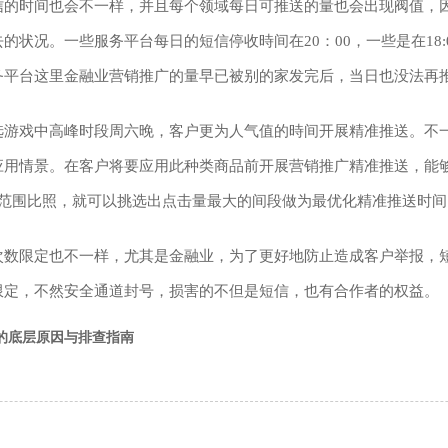
信的时间也会不一样，并且每个领域每日可推送的量也会出现阀值，因
状况。一些服务平台每日的短信停收時间在20：00，一些是在18:0
务平台这里金融业营销推广的量早已被别的家发完后，当日也没法再
选游戏中高峰时段周六晚，客户更为人气值的時间开展精准推送。不
应用情景。在客户将要应用此种类商品前开展营销推广精准推送，能
间范围比照，就可以挑选出点击量最大的间段做为最优化精准推送时间
次数限定也不一样，尤其是金融业，为了更好地防止造成客户举报，
限定，不然安全通道封号，损害的不但是短信，也有合作者的权益。
秒的底层原因与排查指南