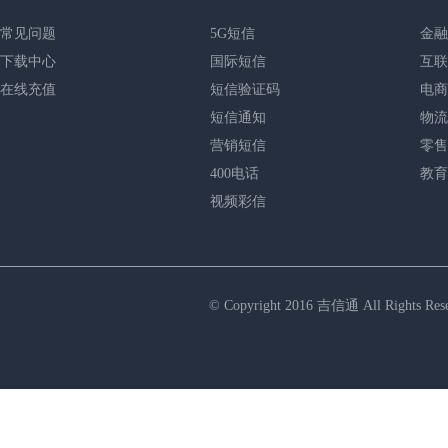
常见问题
5G短信
金融
下载中心
国际短信
互联
在线充值
短信验证码
电商
短信通知
物流
营销短信
零售
400电话
教育
视频彩信
© Copyright 2016 吉信通 All R