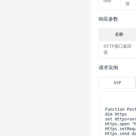
time
填
响应参数
名称
HTTP接口返回
值
请求实例
ASP
Function Post
dim Https    
set Https=ser
Https.open "P
Https.setReq
Https.send da