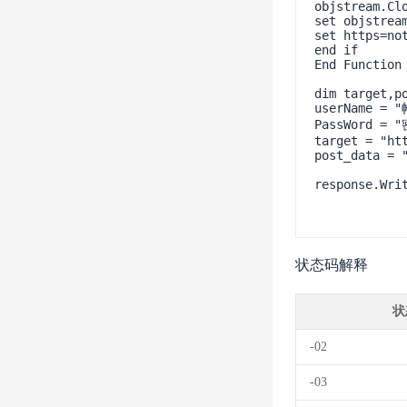
objstream.Clo
set objstream
set https=not
end if   

End Function 
dim target,po
userName = "
PassWord = "
target = "ht
post_data = "
response.Writ
状态码解释
状
-02
-03