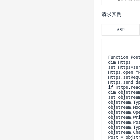
请求实例
ASP
Function Post
dim Https    
set Https=ser
Https.open "P
Https.setReq
Https.send da
if Https.read
dim objstream
set objstrea
objstream.Typ
objstream.Mod
objstream.Ope
objstream.Wri
objstream.Pos
objstream.Typ
objstream.Cha
Post = objstr