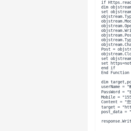
if Https.read
dim objstream
set objstrea
objstream.Typ
objstream.Mod
objstream.Ope
objstream.Wri
objstream.Pos
objstream.Typ
objstream.Cha
Post = objstr
objstream.Clo
set objstream
set https=not
end if   

End Function 
dim target,po
userName = "
PassWord = "
Mobile = "155
Content =
target = "ht
post_data = 
response.Writ